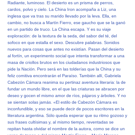
Radiante, luminoso. El desierto es un prisma de perros,
cardos, polvo y cielo. La China Iron acompaña a Liz, una
inglesa que va tras su marido llevado por la leva. Ella, en
cambio, no busca a Martín Fierro, ese gaucho que se la ganó
en un partido de truco. La China escapa. Y es su viaje
exploración: de la textura de la seda, del sabor del té, del
sofoco en que estalla el sexo. Descubre palabras. Sonidos
nuevos para cosas que antes no existían. Pasan del desierto
al fortín, un experimento social que intenta transformar a una
masa de criollos brutos en los ciudadanos industriosos que
pide la Nación. Pero será en las tolderías que la China y su
feliz comitiva encontrarán el Paraíso. También allí, Gabriela
Cabezón Cámara reanima su pertinaz aventura literaria: la de
fundar un mundo libre, en el que las criaturas se abracen por
deseo y gocen el mismo amor de ríos, pájaros y árboles. Y no
se sientan solas jamás. «El estilo de Cabezón Cámara es
inconfundible, y eso se puede decir de pocos escritores en la
literatura argentina. Sólo queda esperar que su ritmo gozoso y
sus frases cultísimas y, al mismo tiempo, reventadas se
repitan hasta olvidar el nombre de la autora, como se dice un