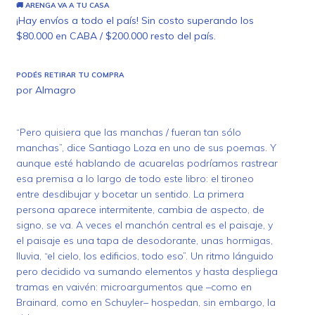
🚚 ARENGA VA A TU CASA
¡Hay envíos a todo el país! Sin costo superando los
$80.000 en CABA / $200.000 resto del país.
PODÉS RETIRAR TU COMPRA
por Almagro
“Pero quisiera que las manchas / fueran tan sólo
manchas”, dice Santiago Loza en uno de sus poemas. Y
aunque esté hablando de acuarelas podríamos rastrear
esa premisa a lo largo de todo este libro: el tironeo
entre desdibujar y bocetar un sentido. La primera
persona aparece intermitente, cambia de aspecto, de
signo, se va. A veces el manchón central es el paisaje, y
el paisaje es una tapa de desodorante, unas hormigas,
lluvia, “el cielo, los edificios, todo eso”. Un ritmo lánguido
pero decidido va sumando elementos y hasta despliega
tramas en vaivén: microargumentos que –como en
Brainard, como en Schuyler– hospedan, sin embargo, la