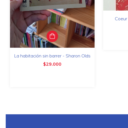
Coeur 
La habitación sin barrer - Sharon Olds
$29.000