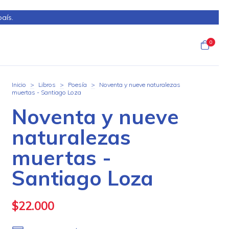
país.
0
Inicio
>
Libros
>
Poesía
>
Noventa y nueve naturalezas
muertas - Santiago Loza
Noventa y nueve
naturalezas
muertas -
Santiago Loza
$22.000