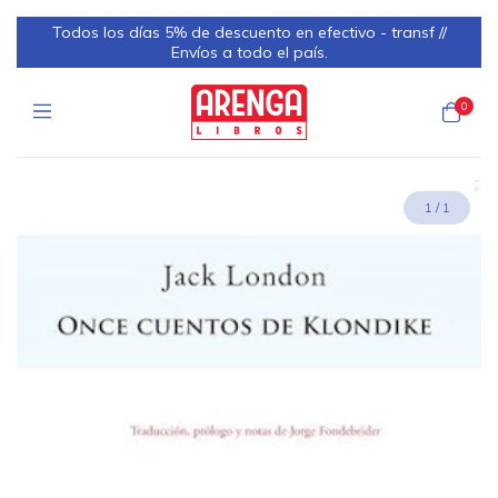
Todos los días 5% de descuento en efectivo - transf //
Envíos a todo el país.
0
1
/
1