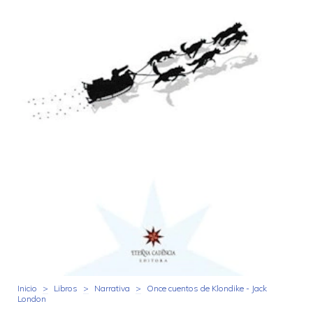
Inicio
>
Libros
>
Narrativa
>
Once cuentos de Klondike - Jack
London