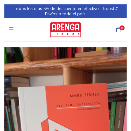
Todos los días 5% de descuento en efectivo - transf //
Envíos a todo el país.
0
1
/
2