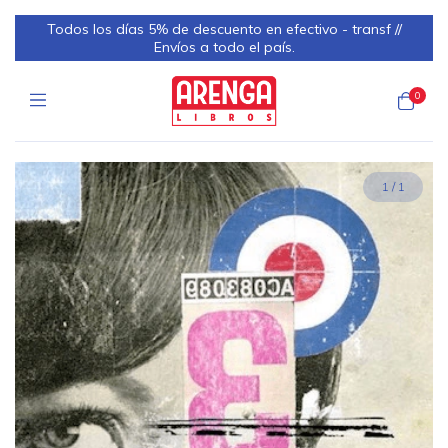
Todos los días 5% de descuento en efectivo - transf //
Envíos a todo el país.
0
1
/
1