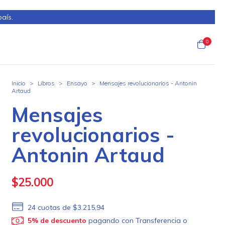
país.
0
Inicio
>
Libros
>
Ensayo
>
Mensajes revolucionarios - Antonin
Artaud
Mensajes
revolucionarios -
Antonin Artaud
$25.000
24
cuotas de
$3.215,94
5% de descuento
pagando con Transferencia o